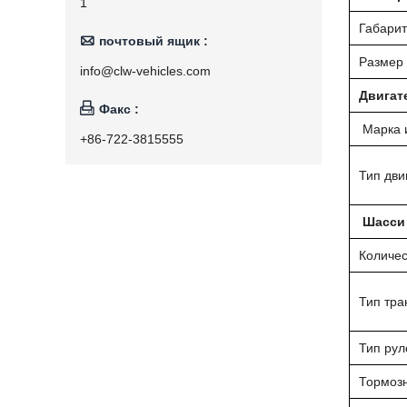
1
Габари

почтовый ящик :
Размер 
info@clw-vehicles.com
Двигат

Факс :
Марка и
+86-722-3815555
Тип дви
Шасси
Количес
Тип тра
Тип рул
Тормоз