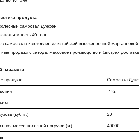
20 до 40 тонн.
истика продукта
колесный самосвал Дунфэн
зоподъемность 40 тонн
ов самосвала изготовлен из китайской высокопрочной марганцевой
мые продажи с завода, массовое производство и быстрая доставка
й параметр
е продукта
Самосвал Дунф
ждения
4×2
ъем
узова (куб.м.)
23
ьная масса полезной нагрузки (кг)
40000
ры