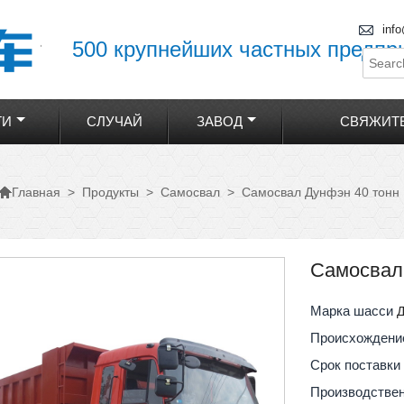

inf
500 крупнейших частных предпр
ТИ
СЛУЧАЙ
ЗАВОД
СВЯЖИТЕ

>
Продукты
>
Самосвал
>
Самосвал Дунфэн 40 тонн
Главная
Самосвал
Марка шасси
Происхождени
Срок поставк
Производстве