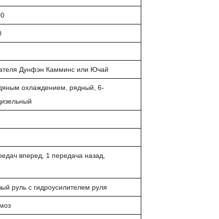
00
0
ателя Дунфэн Камминс или Ючай
одяным охлаждением, рядный, 6-
дизельный
едач вперед, 1 передача назад,
ый руль с гидроусилителем руля
моз