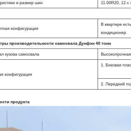
ристики и размер шин
11.00R20, 12 с
В квартире ест
ртная конфигурация
кондиционер.
тры производительности самосвала Дунфэн 40 тонн
л кузова самосвала
Высокопрочная
1. Боковая пл
ая конфигурация
2. Передний п
ости продукта