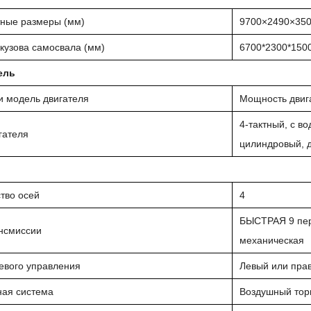
тные размеры (мм)
9700×2490×35
кузова самосвала (мм)
6700*2300*150
ель
 модель двигателя
Мощность двиг
4-тактный, с в
гателя
цилиндровый, 
тво осей
4
БЫСТРАЯ 9 пер
нсмиссии
механическая
евого управления
Левый или прав
ная система
Воздушный тор