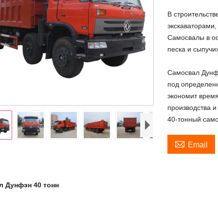
В строительств
экскаваторами,
Самосвалы в ос
песка и сыпучи
Самосвал Дунфэ
под определен
экономит время
производства и
40-тонный сам

Email
л Дунфэн 40 тонн