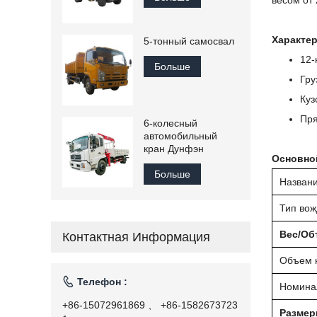
весом от 
Характер
5-тонный самосвал
12-
Больше
Гру
Куз
Пря
6-колесный
автомобильный
кран Дунфэн
Основно
Больше
Названи
Тип во
Вес/Об
Контактная Информация
Объем к

Телефон :
Номинал
+86-15072961869 、 +86-1582673723
Разме