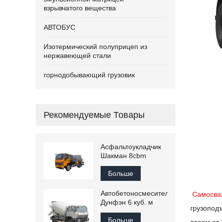
взрывчатого вещества
АВТОБУС
Изотермический полуприцеп из
нержавеющей стали
горнодобывающий грузовик
Рекомендуемые Товары
Асфальтоукладчик
Шакман 8cbm
Больше
Автобетоносмеситель
Самосва
Дунфэн 6 куб. м
грузоподъ
Больше