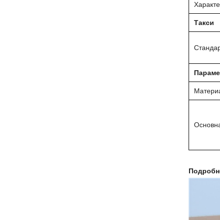
Характе
Такси
Станда
Параме
Материа
Основн
Подробн