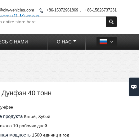
o@clw-vehicles.com
+86-15072961869 、 +86-15826737231

иятий Китая

СЬ С НАМИ
О НАС


 Дунфэн 40 тонн
Дунфэн
е продукта
Китай, Хубэй
и
около 10 рабочих дней
нная мощность
1500 единиц в год